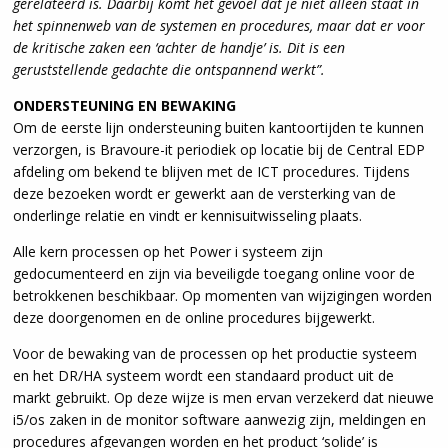
gerelateerd is. Daarbij komt het gevoel dat je niet alleen staat in
het spinnenweb van de systemen en procedures, maar dat er voor
de kritische zaken een ‘achter de handje’ is. Dit is een
geruststellende gedachte die ontspannend werkt”.
ONDERSTEUNING EN BEWAKING
Om de eerste lijn ondersteuning buiten kantoortijden te kunnen
verzorgen, is Bravoure-it periodiek op locatie bij de Central EDP
afdeling om bekend te blijven met de ICT procedures. Tijdens
deze bezoeken wordt er gewerkt aan de versterking van de
onderlinge relatie en vindt er kennisuitwisseling plaats.
Alle kern processen op het Power i systeem zijn
gedocumenteerd en zijn via beveiligde toegang online voor de
betrokkenen beschikbaar. Op momenten van wijzigingen worden
deze doorgenomen en de online procedures bijgewerkt.
Voor de bewaking van de processen op het productie systeem
en het DR/HA systeem wordt een standaard product uit de
markt gebruikt. Op deze wijze is men ervan verzekerd dat nieuwe
i5/os zaken in de monitor software aanwezig zijn, meldingen en
procedures afgevangen worden en het product ‘solide’ is