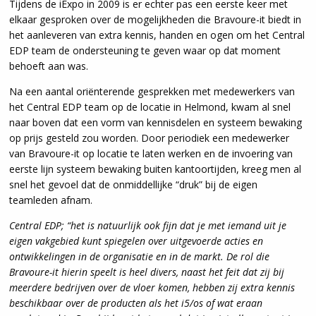
Tijdens de iExpo in 2009 is er echter pas een eerste keer met
elkaar gesproken over de mogelijkheden die Bravoure-it biedt in
het aanleveren van extra kennis, handen en ogen om het Central
EDP team de ondersteuning te geven waar op dat moment
behoeft aan was.
Na een aantal oriënterende gesprekken met medewerkers van
het Central EDP team op de locatie in Helmond, kwam al snel
naar boven dat een vorm van kennisdelen en systeem bewaking
op prijs gesteld zou worden. Door periodiek een medewerker
van Bravoure-it op locatie te laten werken en de invoering van
eerste lijn systeem bewaking buiten kantoortijden, kreeg men al
snel het gevoel dat de onmiddellijke “druk” bij de eigen
teamleden afnam.
Central EDP; “het is natuurlijk ook fijn dat je met iemand uit je
eigen vakgebied kunt spiegelen over uitgevoerde acties en
ontwikkelingen in de organisatie en in de markt. De rol die
Bravoure-it hierin speelt is heel divers, naast het feit dat zij bij
meerdere bedrijven over de vloer komen, hebben zij extra kennis
beschikbaar over de producten als het i5/os of wat eraan